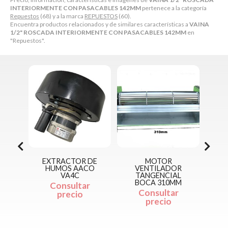
INTERIORMENTE CON PASACABLES 142MM
pertenece a la categoría
Repuestos
(68) y a la marca
REPUESTOS
(60).
Encuentra productos relacionados y de similares características a
VAINA
1/2" ROSCADA INTERIORMENTE CON PASACABLES 142MM
en
"Repuestos".
EXTRACTOR DE
MOTOR
SONDA BU
HUMOS AACO
VENTILADOR
CUERP
VA4C
TANGENCIAL
CALDERA P
BOCA 310MM
Consultar
21
Consultar
precio
18,00
precio