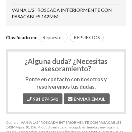
VAINA 1/2" ROSCADA INTERIORMENTE CON
PASACABLES 142MM
Clasificado en:
Repuestos
REPUESTOS
¿Alguna duda? ¿Necesitas
asesoramiento?
Ponte en contacto con nosotros y
resolveremos tus dudas.
981 074 541
ENVIAR EMAIL
Comprar
VAINA 1/2" ROSCADA INTERIORMENTE CON PASACABLES
142MM
por
18,15
€
. Producto en stock, recogida en tienda y envío gratis.
Precio, información, características e imágenes de
VAINA 1/2" ROSCADA