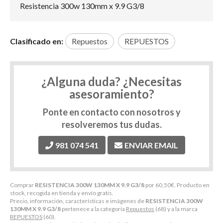
Resistencia 300w 130mm x 9.9 G3/8
Clasificado en:
Repuestos
REPUESTOS
¿Alguna duda? ¿Necesitas
asesoramiento?
Ponte en contacto con nosotros y
resolveremos tus dudas.
981 074 541
ENVIAR EMAIL
Comprar
RESISTENCIA 300W 130MM X 9.9 G3/8
por
60,50
€
. Producto en
stock, recogida en tienda y envío gratis.
Precio, información, características e imágenes de
RESISTENCIA 300W
130MM X 9.9 G3/8
pertenece a la categoría
Repuestos
(68) y a la marca
REPUESTOS
(60).