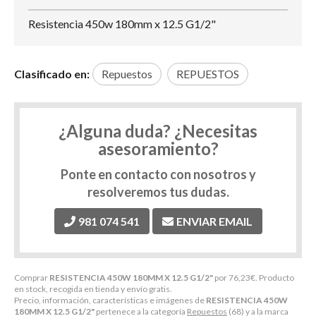
Resistencia 450w 180mm x 12.5 G1/2"
Clasificado en:
Repuestos
REPUESTOS
¿Alguna duda? ¿Necesitas
asesoramiento?
Ponte en contacto con nosotros y
resolveremos tus dudas.
981 074 541
ENVIAR EMAIL
Comprar
RESISTENCIA 450W 180MM X 12.5 G1/2"
por
76,23
€
. Producto
en stock, recogida en tienda y envío gratis.
Precio, información, características e imágenes de
RESISTENCIA 450W
180MM X 12.5 G1/2"
pertenece a la categoría
Repuestos
(68) y a la marca