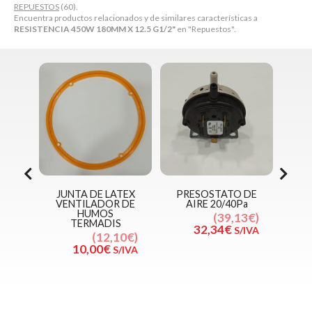
REPUESTOS
(60).
Encuentra productos relacionados y de similares características a
RESISTENCIA 450W 180MM X 12.5 G1/2"
en "Repuestos".
DE LATEX
PRESOSTATO DE
RESISTENCIA
LADOR DE
AIRE 20/40Pa
HUMEDA 2000W
UMOS
G1+1/2
39,13€
MADIS
50,82€
32,34€
S/IVA
12,10€
42,00€
S/IVA
,00€
S/IVA