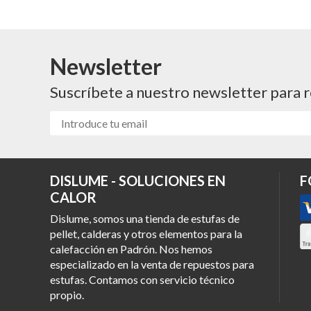
Newsletter
Suscríbete a nuestro newsletter para r
DISLUME - SOLUCIONES EN
F
CALOR
Dislume, somos una tienda de estufas de
pellet, calderas y otros elementos para la
calefacción en Padrón. Nos hemos
especializado en la venta de repuestos para
estufas. Contamos con servicio técnico
propio.