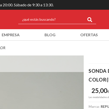
 a 20:00. Sábado de 9:30 a 13:30.
EMPRESA
BLOG
OFERTAS
LOR
SONDA 
COLOR
25,00
Las modalidades 
Marca:
REP