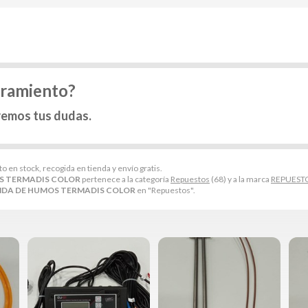
oramiento?
remos tus dudas.
to en stock, recogida en tienda y envío gratis.
S TERMADIS COLOR
pertenece a la categoría
Repuestos
(68) y a la marca
REPUEST
DA DE HUMOS TERMADIS COLOR
en "Repuestos".