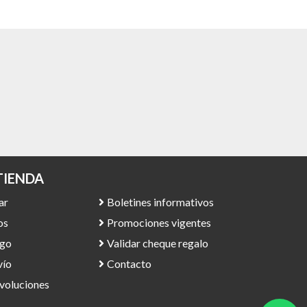
TIENDA
ar
Boletines informativos
os
Promociones vigentes
ago
Validar cheque regalo
vío
Contacto
evoluciones