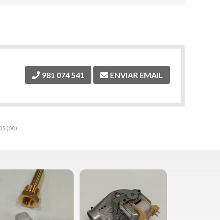
981 074 541
ENVIAR EMAIL
OS
(60).