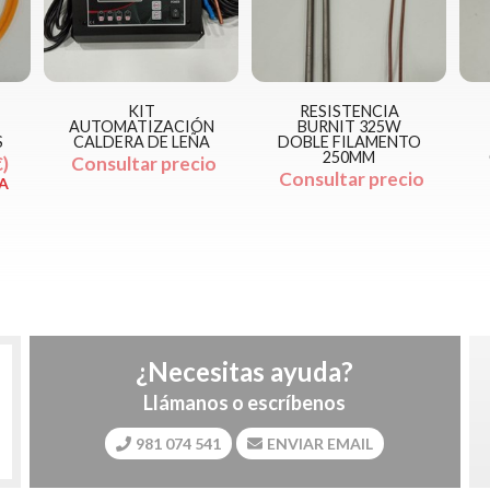
KIT
RESISTENCIA
AUTOMATIZACIÓN
BURNIT 325W
S
CALDERA DE LEÑA
DOBLE FILAMENTO
250MM
€
Consultar precio
Consultar precio
VA
¿Necesitas ayuda?
Llámanos o escríbenos
981 074 541
ENVIAR EMAIL