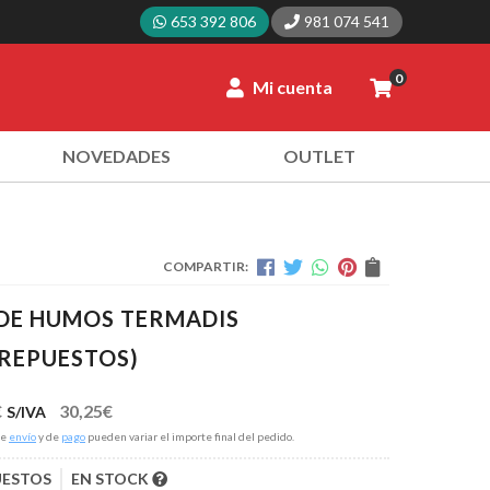
653 392 806
981 074 541
0
Mi cuenta
NOVEDADES
OUTLET
COMPARTIR:
DE HUMOS TERMADIS
(REPUESTOS)
€
30,25
€
S/IVA
de
envío
y de
pago
pueden variar el importe final del pedido.
UESTOS
EN STOCK