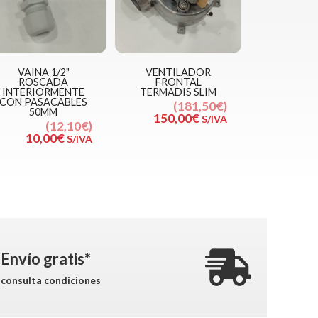
VAINA 1/2"
VENTILADOR
ROSCADA
FRONTAL
INTERIORMENTE
TERMADIS SLIM
CON PASACABLES
181,50€
50MM
150,00€
S/IVA
12,10€
10,00€
S/IVA
Envío gratis*
consulta condiciones