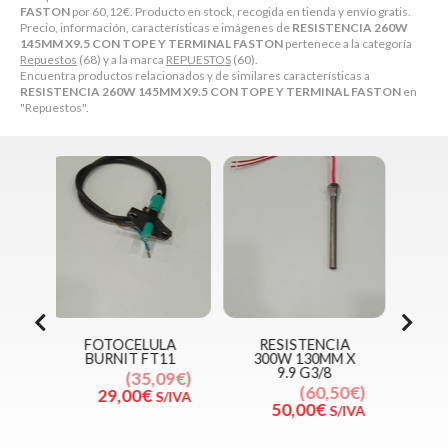
FASTON
por
60,12
€
. Producto en stock, recogida en tienda y envío gratis.
Precio, información, características e imágenes de
RESISTENCIA 260W
145MM X9.5 CON TOPE Y TERMINAL FASTON
pertenece a la categoría
Repuestos
(68) y a la marca
REPUESTOS
(60).
Encuentra productos relacionados y de similares características a
RESISTENCIA 260W 145MM X9.5 CON TOPE Y TERMINAL FASTON
en
"Repuestos".
LA
RESISTENCIA
RESISTENCIA
11
300W 130MM X
320W 175MM X
9.9 G3/8
9.9
IN
09€
60,50€
59,10€
/IVA
50,00€
48,84€
S/IVA
S/IVA