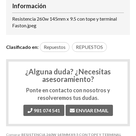
Información
Resistencia 260w 145mm x 9.5 con tope y terminal
Faston.jpeg
Clasificado en:
Repuestos
REPUESTOS
¿Alguna duda? ¿Necesitas
asesoramiento?
Ponte en contacto con nosotros y
resolveremos tus dudas.
981 074 541
ENVIAR EMAIL
Comprar
RESISTENCIA 260W 145MM X9.5 CON TOPE Y TERMINAL