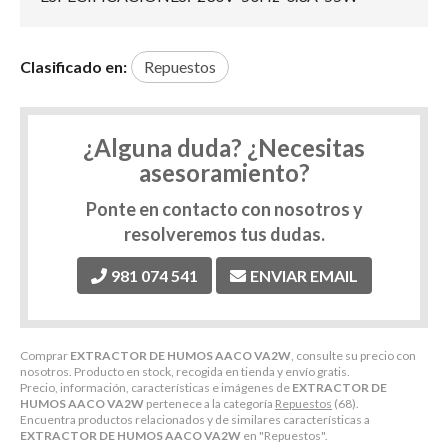
Clasificado en:
Repuestos
¿Alguna duda? ¿Necesitas
asesoramiento?
Ponte en contacto con nosotros y
resolveremos tus dudas.
981 074 541
ENVIAR EMAIL
Comprar
EXTRACTOR DE HUMOS AACO VA2W
, consulte su precio con
nosotros. Producto en stock, recogida en tienda y envío gratis.
Precio, información, características e imágenes de
EXTRACTOR DE
HUMOS AACO VA2W
pertenece a la categoría
Repuestos
(68).
Encuentra productos relacionados y de similares características a
EXTRACTOR DE HUMOS AACO VA2W
en "Repuestos".