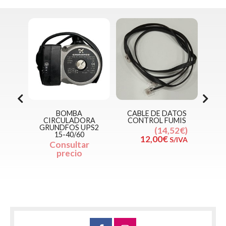
BOMBA
CABLE DE DATOS
P
A
CIRCULADORA
CONTROL FUMIS
ES
G180
GRUNDFOS UPS2
14,52€
15-40/60
12€
12,00€
S/IVA
Consultar
/IVA
precio