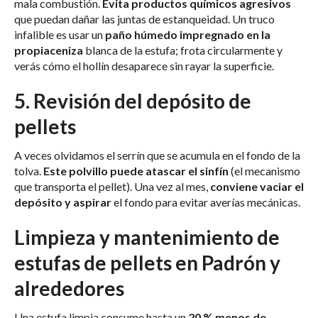
mala combustión.
Evita productos químicos agresivos
que puedan dañar las juntas de estanqueidad. Un truco
infalible es usar un
paño húmedo impregnado en la
propia
ceniza
blanca de la estufa; frota circularmente y
verás cómo el hollín desaparece sin rayar la superficie.
5. Revisión del depósito de
pellets
A veces olvidamos el serrín que se acumula en el fondo de la
tolva.
Este polvillo puede atascar el sinfín
(el mecanismo
que transporta el pellet). Una vez al mes,
conviene vaciar el
depósito y aspirar
el fondo para evitar averías mecánicas.
Limpieza y mantenimiento de
estufas de pellets en Padrón y
alrededores
Una estufa limpia consume hasta un
20 % menos de