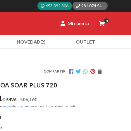
653 392 806
981 074 541
0
Mi cuenta
NOVEDADES
OUTLET
COMPARTIR:
OA SOAR PLUS 720
1
€
506,16
€
S/IVA
de
envío
y de
pago
pueden variar el importe final del pedido.
*