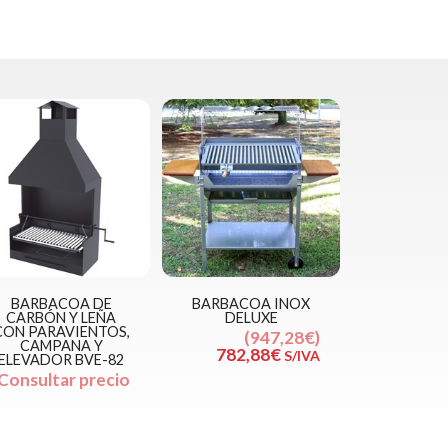
BARBACOA DE
BARBACOA INOX
CARBÓN Y LEÑA
DELUXE
CON PARAVIENTOS,
947,28€
CAMPANA Y
782,88€
S/IVA
ELEVADOR BVE-82
Consultar precio