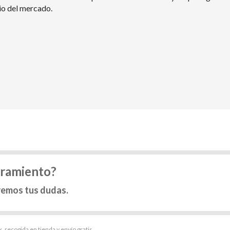
io del mercado.
oramiento?
remos tus dudas.
, recogida en tienda y envío gratis.