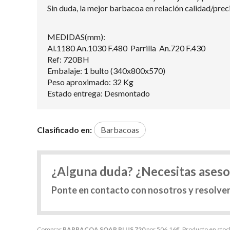
Sin duda, la mejor barbacoa en relación calidad/prec
MEDIDAS(mm):
Al.1180 An.1030 F.480 Parrilla An.720 F.430
Ref: 720BH
Embalaje: 1 bulto (340x800x570)
Peso aproximado: 32 Kg
Estado entrega: Desmontado
Clasificado en:
Barbacoas
¿Alguna duda? ¿Necesitas ases
Ponte en contacto con nosotros y resolve
Comprar
BARBACOA SOAR PLUS 720
por
506,16
€
. Producto en stock