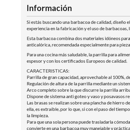
Información
Si estás buscando una barbacoa de calidad, diseño ele
experiencia en la fabricación y el uso de barbacoas, l
Esta barbacoa combina dos materiales idóneos para s
anticalórica, recomendada especialmente para pieza
Para una cocina más saludable, la parrilla para alim
espesor y con los certificados Europeos de calidad.
CARACTERISTICAS:
Parrilla de gran capacidad, aprovechable al 100%, d
Regulación de altura de la parrilla mediante un sist
Arco completo sobre la que discurre la parrilla arrib
Dispone de sistema anti goteo y vaso y posavasos 
Las brasas se realizan sobre una plancha de hierro 
ella, es extraíble, por lo que, si con el paso del ti
la limpieza.
Para que una sola persona puede trasladarla cómoda
convierte en una barbacoa muy manejable y práctica.“C