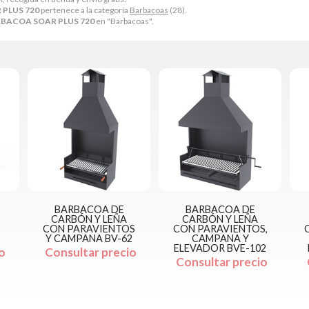
PLUS 720
pertenece a la categoría
Barbacoas
(28).
BACOA SOAR PLUS 720
en "Barbacoas".
BARBACOA DE
BARBACOA DE
CARBÓN Y LEÑA
CARBÓN Y LEÑA
CON PARAVIENTOS
CON PARAVIENTOS,
Y CAMPANA BV-62
CAMPANA Y
ELEVADOR BVE-102
o
Consultar precio
Consultar precio