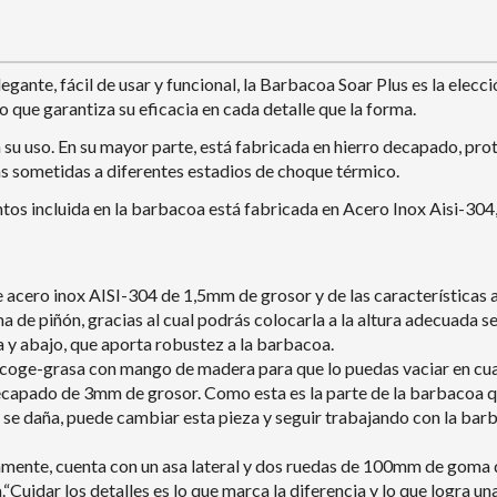
gante, fácil de usar y funcional, la Barbacoa Soar Plus es la elecc
o que garantiza su eficacia en cada detalle que la forma.
u uso. En su mayor parte, está fabricada en hierro decapado, prot
s sometidas a diferentes estadios de choque térmico.
entos incluida en la barbacoa está fabricada en Acero Inox Aisi-304
e acero inox AISI-304 de 1,5mm de grosor y de las característica
ema de piñón, gracias al cual podrás colocarla a la altura adecuada
a y abajo, que aporta robustez a la barbacoa.
recoge-grasa con mango de madera para que lo puedas vaciar en 
decapado de 3mm de grosor. Como esta es la parte de la barbacoa q
empo se daña, puede cambiar esta pieza y seguir trabajando con la b
mente, cuenta con un asa lateral y dos ruedas de 100mm de goma d
uidar los detalles es lo que marca la diferencia y lo que logra una 